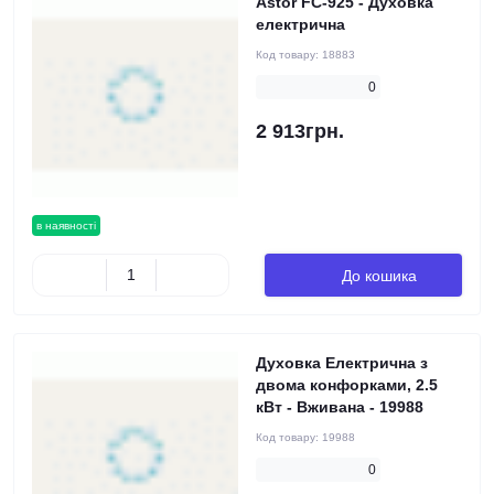
Astor FC-925 - Духовка
електрична
Код товару:
18883
0
2 913грн.
в наявності
До кошика
Духовка Електрична з
двома конфорками, 2.5
кВт - Вживана - 19988
Код товару:
19988
0