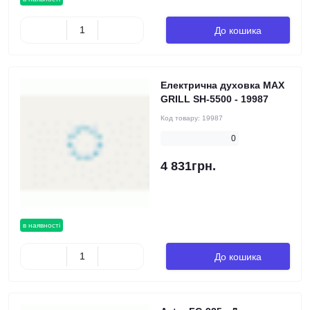
До кошика
Електрична духовка MAX
GRILL SH-5500 - 19987
Код товару:
19987
0
4 831грн.
в наявності
До кошика