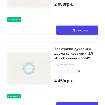
2 988грн.
в наявності
До кошика
Електрична духовка з
двома конфорками, 2.5
кВт - Вживана - 50042
Код товару:
50042
0
4 450грн.
в наявності