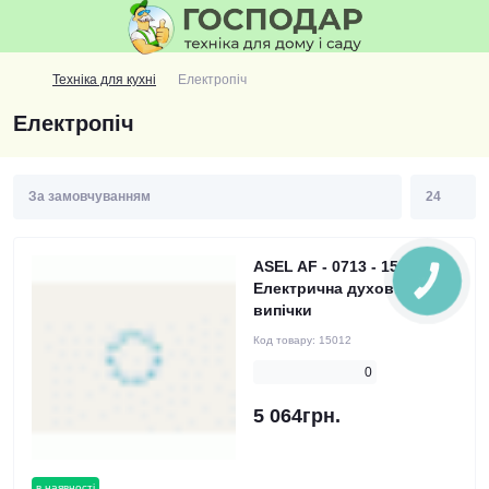
Техніка для кухні
Електропіч
Електропіч
ASEL AF - 0713 - 15012 -
КНОПКА
Електрична духовка для
ЗВ'ЯЗКУ
випічки
Код товару:
15012
0
5 064грн.
в наявності