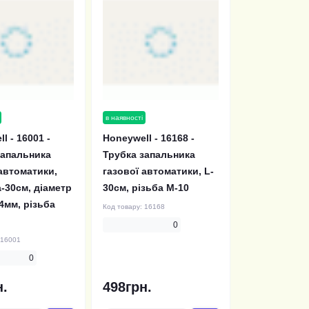
в наявності
l - 16001 -
Honeywell - 16168 -
запальника
Трубка запальника
автоматики,
газової автоматики, L-
-30см, діаметр
30см, різьба М-10
4мм, різьба
Код товару:
16168
0
16001
0
н.
498грн.