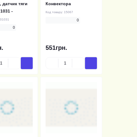
, датчик тяги
Конвектора
01031 -
Код товару:
15067
01031
0
0
н.
551грн.