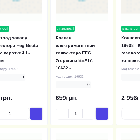
вності
в наявності
в наявності
трод запалу
Клапан
Конвект
ектора Feg Beata
електромагнітний
18608 - 
с короткий L-
конвектора FEG
газовог
мм
Угорщина ВЕАТА -
конвект
16632 -
овару:
16097
Код товару:
Код товару:
16632
0
0
грн.
659грн.
2 956г