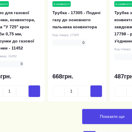
вності
в наявності
в наявності
о для газової
Трубка - 17305 - Подачі
Трубка 
нки, конвектора,
газу до основного
конвект
а "У 725" крок
пальника конвектора
завдовжк
би 0,75 мм,
17798 - 
Код товару:
17305
унки до газової
з'єднан
0
нки - 11452
Код товару:
овару:
11452
0
грн.
668грн.
487гр
Показати ще