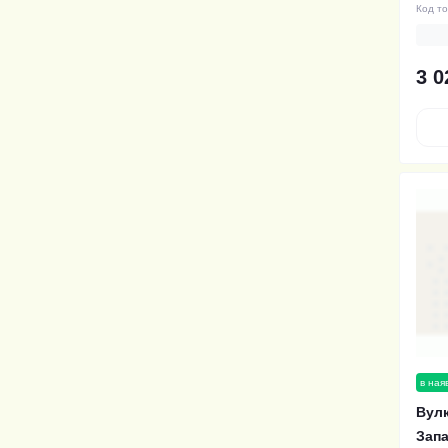
Код т
3 0
в ная
Вулк
Зап