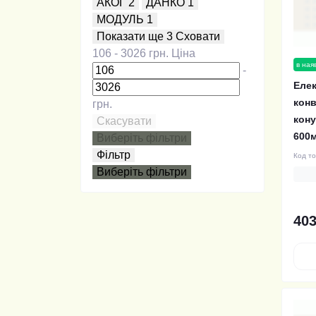
АКОГ
2
ДАНКО
1
МОДУЛЬ
1
Показати ще 3
Сховати
106
-
3026
грн.
Ціна
в ная
-
Елек
конв
грн.
кону
Скасувати
600
Виберіть фільтри
Фільтр
Код т
Виберіть фільтри
403