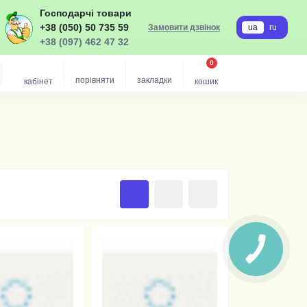
Господарчі товари
+38 (050) 50 735 59
Замовити дзвінок
ua
ru
+38 (097) 462 47 32
0
порівняти
закладки
кабінет
кошик