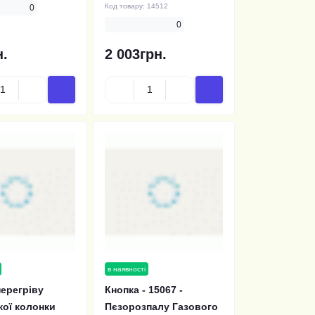
Код товару:
14512
0
0
н.
2 003грн.
в наявності
перегріву
Кнопка - 15067 -
кої колонки
Пєзорозпалу Газового