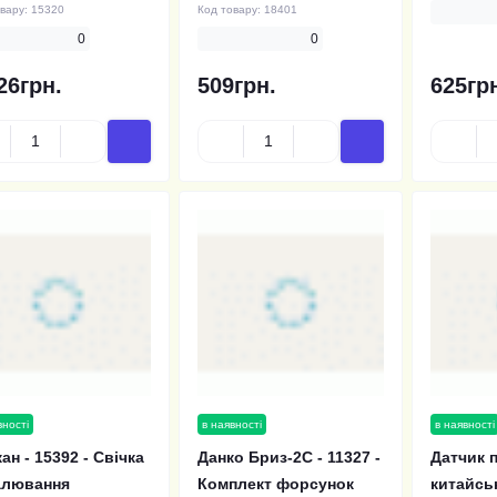
овару:
15320
Код товару:
18401
0
0
26грн.
509грн.
625гр
вності
в наявності
в наявності
ан - 15392 - Свічка
Данко Бриз-2С - 11327 -
Датчик 
алювання
Комплект форсунок
китайсь