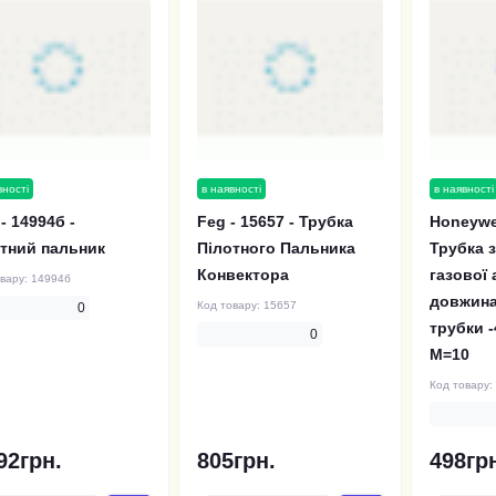
вності
в наявності
в наявності
- 14994б -
Feg - 15657 - Трубка
Honeywel
тний пальник
Пілотного Пальника
Трубка 
Конвектора
газової 
овару:
14994б
довжина
Код товару:
15657
0
трубки -
0
М=10
Код товару:
92грн.
805грн.
498гр