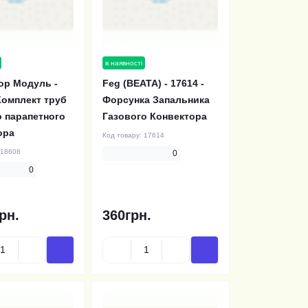
в наявності
ор Модуль -
Feg (BEATA) - 17614 -
Комплект труб
Форсунка Запальника
о парапетного
Газового Конвектора
ора
Код товару:
17614
18608
0
0
рн.
360грн.