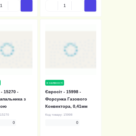
в наявності
- 15270 -
Євросіт - 15998 -
запальника з
Форсунка Газового
кою
Конвектора, 0,41мм
15270
Код товару:
15998
0
0