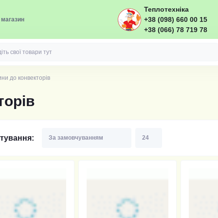
Теплотехніка
+38 (098) 660 00 15
 магазин
+38 (066) 78 719 78
ни до конвекторів
торів
тування: