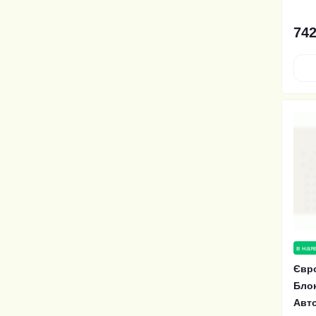
742
в ная
Євро
Блок
Авт