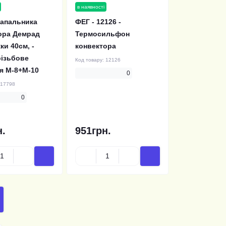
в наявності
запальника
ФЕГ - 12126 -
ора Демрад
Термосильфон
и 40см, -
конвектора
різьбове
Код товару:
12126
ня М-8+М-10
0
17798
0
н.
951грн.