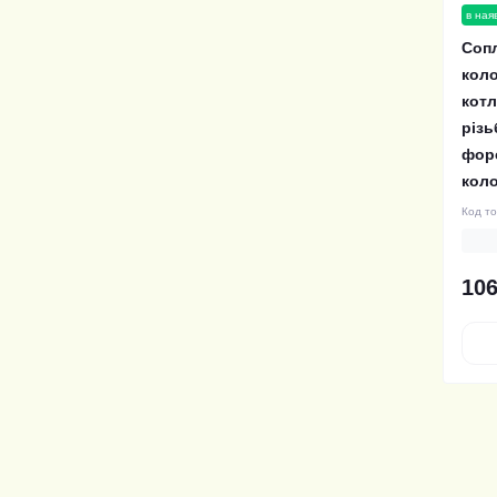
в ная
Сопл
коло
котл
різь
форс
коло
Код т
106