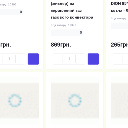
(жиклер) на
DION 85*
овару:
15392
скраплений газ
котла - 
0
газового конвектора
Код товару:
Код товару:
11327
0
грн.
869грн.
265гр