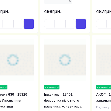
0
грн.
498грн.
487гр
вності
в наявності
в наявності
сит 630 - 15320 -
Інжектор - 18401 -
АКОГ - 1
 Управління
форсунка пілотного
запальн
оматики
пальника конвектора
Код товару: