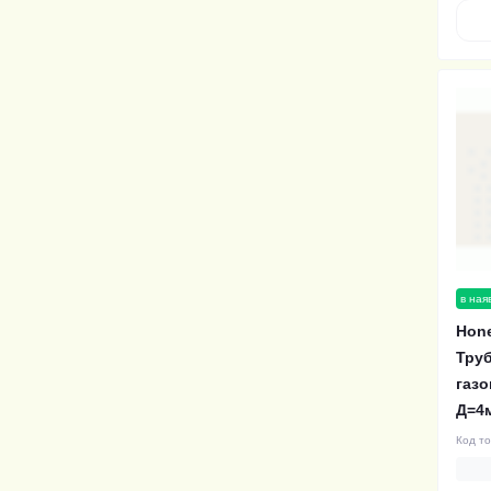
в ная
Hone
Труб
газо
Д=4
Код т