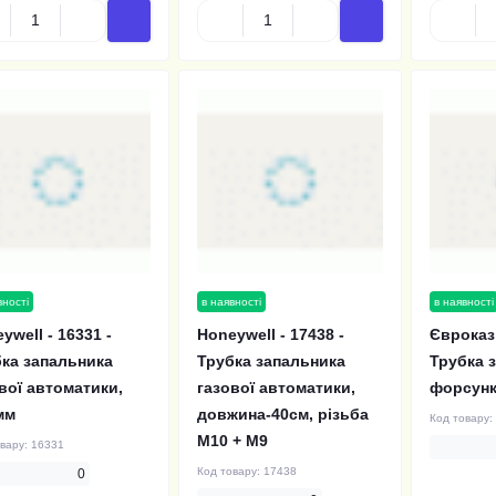
вності
в наявності
в наявності
ywell - 16331 -
Honeywell - 17438 -
Євроказ 
ка запальника
Трубка запальника
Трубка 
вої автоматики,
газової автоматики,
форсун
мм
довжина-40см, різьба
Код товару:
М10 + М9
овару:
16331
Код товару:
17438
0