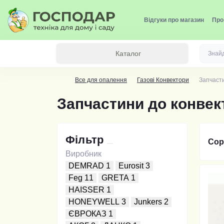
Відгуки про магазин
Про
Каталог
Все для опалення
Газові Конвектори
Запчасти
Запчастини до конвек
Фільтр
Сор
Виробник
DEMRAD
1
Eurosit
3
Feg
11
GRETA
1
HAISSER
1
HONEYWELL
3
Junkers
2
ЄВРОКАЗ
1