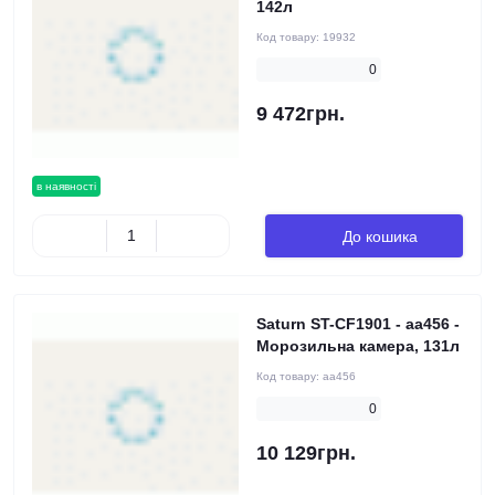
142л
Код товару:
19932
0
9 472грн.
в наявності
До кошика
Saturn ST-CF1901 - аа456 -
Морозильна камера, 131л
Код товару:
аа456
0
10 129грн.