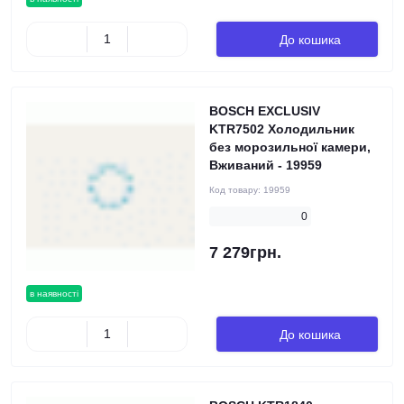
До кошика
BOSCH EXCLUSIV
KTR7502 Холодильник
без морозильної камери,
Вживаний - 19959
Код товару:
19959
0
7 279грн.
в наявності
До кошика