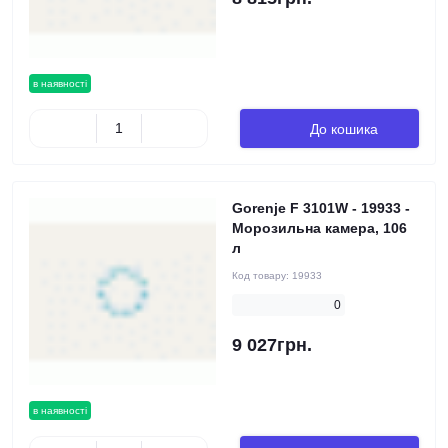
в наявності
До кошика
Gorenje F 3101W - 19933 -
Морозильна камера, 106
л
Код товару:
19933
0
9 027грн.
в наявності