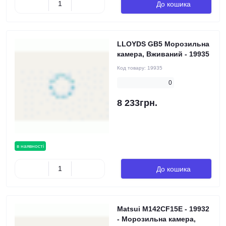
До кошика
LLOYDS GB5 Морозильна
камера, Вживаний - 19935
Код товару:
19935
0
8 233грн.
в наявності
До кошика
Matsui M142CF15E - 19932
- Морозильна камера,