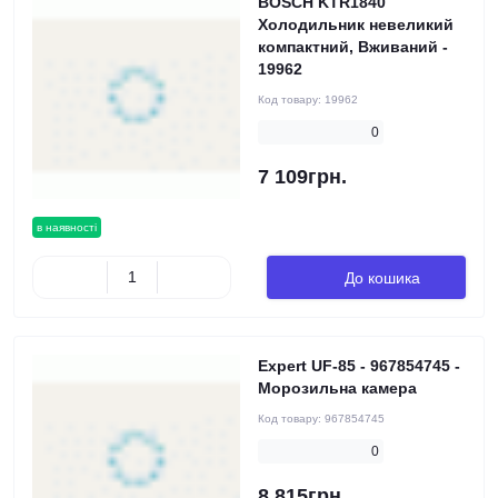
BOSCH KTR1840
Холодильник невеликий
компактний, Вживаний -
19962
Код товару:
19962
0
7 109грн.
в наявності
До кошика
Expert UF-85 - 967854745 -
Морозильна камера
Код товару:
967854745
0
8 815грн.