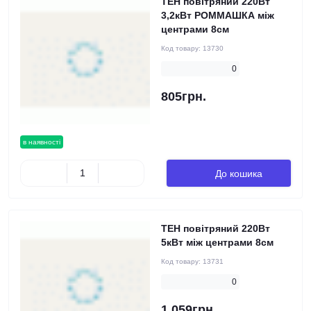
ТЕН повітряний 220Вт
3,2кВт РОММАШКА між
центрами 8см
Код товару:
13730
0
805грн.
в наявності
До кошика
ТЕН повітряний 220Вт
5кВт між центрами 8см
Код товару:
13731
0
1 059грн.