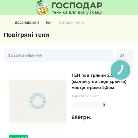
Водонагрівачі
Тен
Повітряні тени
Повітряні тени
КНОПКА
ЗВ'ЯЗКУ
ТЕН повітряний 2,5кВт
(малий у вигляді крючка)
між центрами 5,5см
Код товару:
13737
0
689грн.
в наявності