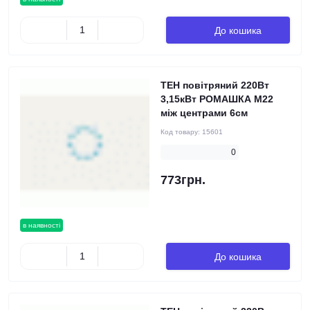
До кошика
ТЕН повітряний 220Вт
3,15кВт РОМАШКА М22
між центрами 6см
Код товару:
15601
0
773грн.
в наявності
До кошика