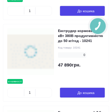
До кошика
Екструдер кормовий 5.5
кВт 380В продуктивністю
до 50 кг/год - 10241
Код товару:
10241
0
47 890грн.
в наявності
До кошика