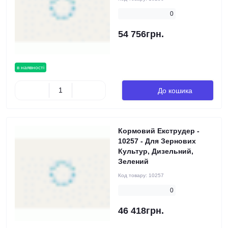
0
54 756грн.
в наявності
До кошика
Кормовий Екструдер -
10257 - Для Зернових
Культур, Дизельний,
Зелений
Код товару:
10257
0
46 418грн.