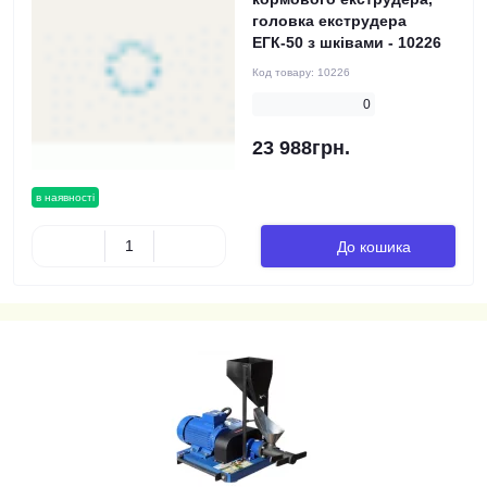
головка екструдера
ЕГК-50 з шківами - 10226
Код товару:
10226
0
23 988грн.
в наявності
До кошика