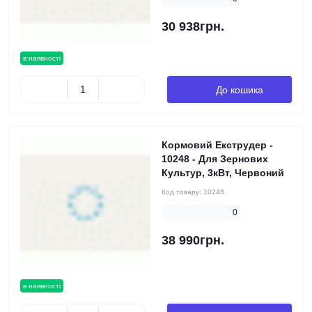
30 938грн.
в наявності
До кошика
Кормовий Екструдер -
10248 - Для Зернових
Культур, 3кВт, Червоний
Код товару:
10248
0
38 990грн.
в наявності