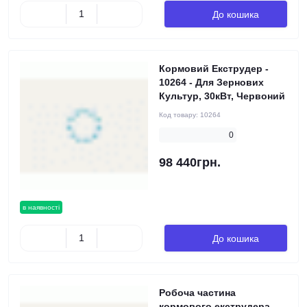
До кошика
Кормовий Екструдер -
10264 - Для Зернових
Культур, 30кВт, Червоний
Код товару:
10264
0
98 440грн.
в наявності
До кошика
Робоча частина
кормового екструдера,