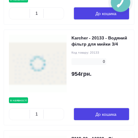
До кошика
Karcher - 20133 - Водяний
фільтр для мийки 3/4
Код товару:
20133
0
954грн.
в наявності
До кошика