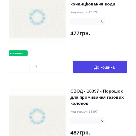
кондиціювання води
Код товару:
15178
0
477грн.
в наявності
До кошика
СВОД - 18397 - Порошок
для промивання газових
колонок
Код товару:
18397
0
487грн.