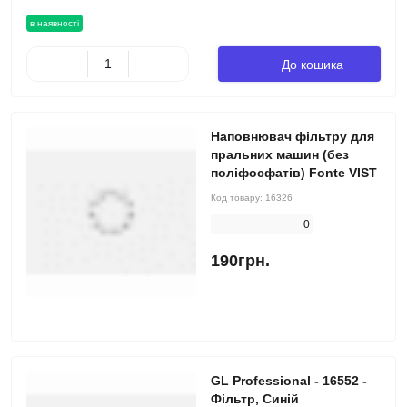
в наявності
До кошика
Наповнювач фільтру для
пральних машин (без
поліфосфатів) Fonte VIST
Код товару:
16326
0
190грн.
GL Professional - 16552 -
Фільтр, Синій