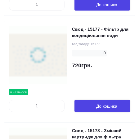
До кошика
Свод - 15177 - Фільтр для
кондиціювання води
Код товару:
15177
0
720грн.
в наявності
До кошика
Свод - 15178 - Змінний
картридж для фільтру