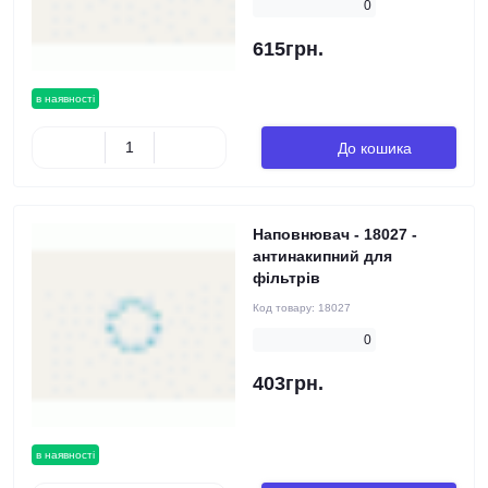
0
615грн.
в наявності
До кошика
Наповнювач - 18027 -
антинакипний для
фільтрів
Код товару:
18027
0
403грн.
в наявності