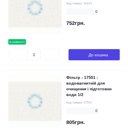
Код товару:
14141
0
752грн.
в наявності
До кошика
Фільтр - 17551 -
водомагнитній для
очищення і підготовки
води 1/2
Код товару:
17551
0
805грн.