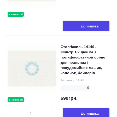
в наявності
До кошика
СтопНакип - 14140 -
Фільтр 1/2 дюйма з
полифосфатнной сіллю
для пральних і
посудомийних машин,
колонок, бойлерів
Код товару:
14140
0
699грн.
в наявності
До кошика