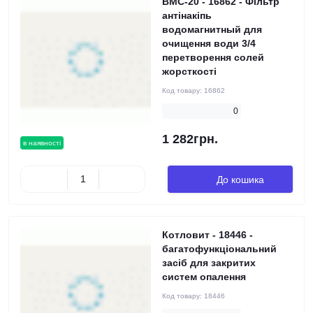
ВМС-20 - 16862 - Фільтр
антінакіпь
водомагнитный для
очищення води 3/4
перетворення солей
жорсткості
Код товару:
16862
0
1 282грн.
в наявності
До кошика
Котловит - 18446 -
багатофункціональний
засіб для закритих
систем опалення
Код товару:
18446