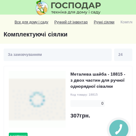
Все для дому і саду
Ручний с/г інвентар
Ручні сіялки
Комплект
Комплектуючі сіялки
Металева шайба - 18815 -
з двох частин для ручної
однорядної сівалки
Код товару:
18815
0
307грн.
в наявності