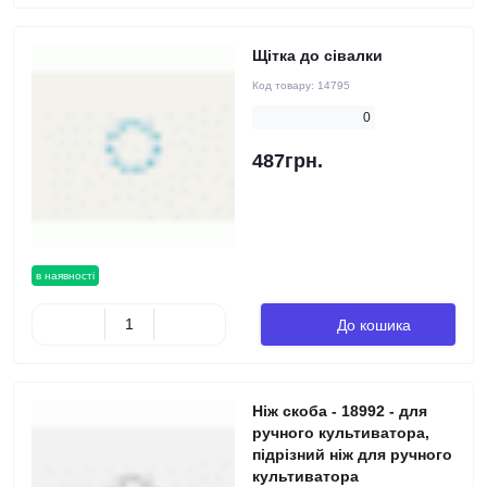
Щітка до сівалки
Код товару:
14795
0
487грн.
в наявності
До кошика
Ніж скоба - 18992 - для
ручного культиватора,
підрізний ніж для ручного
культиватора