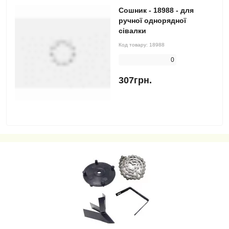
Сошник - 18988 - для
ручної однорядної
сівалки
Код товару:
18988
0
307грн.