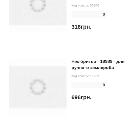
Код товару:
00206
0
318грн.
Ніж-бритва - 18989 - для
ручного землероба
Код товару:
18989
0
696грн.