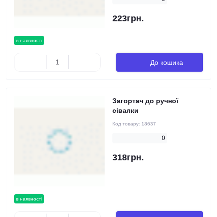
223грн.
в наявності
До кошика
Загортач до ручної
сівалки
Код товару:
18637
0
318грн.
в наявності