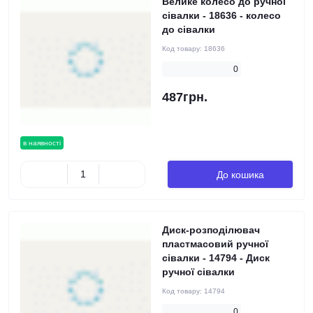
Велике колесо до ручної
сівалки - 18636 - колесо
до сівалки
Код товару:
18636
0
487грн.
в наявності
До кошика
Диск-розподілювач
пластмасовий ручної
сівалки - 14794 - Диск
ручної сівалки
Код товару:
14794
0