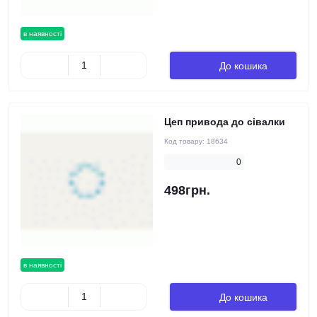
в наявності
До кошика
Цеп привода до сівалки
Код товару:
18634
0
498грн.
в наявності
До кошика