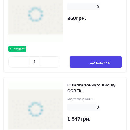
0
360грн.
в наявності
До кошика
Сівалка точного висіву
СОВЕК
Код товару:
14812
0
1 547грн.