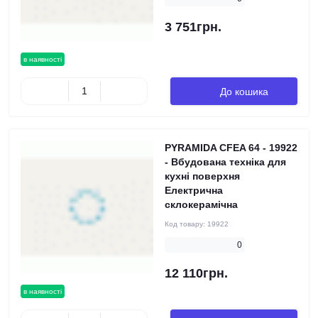
3 751грн.
в наявності
До кошика
PYRAMIDA CFEA 64 - 19922
- Вбудована техніка для
кухні поверхня
Електрична
склокерамічна
Код товару:
19922
0
12 110грн.
в наявності