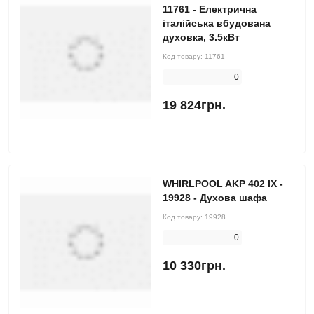
11761 - Електрична
італійська вбудована
духовка, 3.5кВт
Код товару:
11761
0
19 824грн.
WHIRLPOOL AKP 402 IX -
19928 - Духова шафа
Код товару:
19928
0
10 330грн.