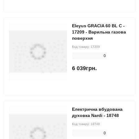
Eleyus GRACIA 60 BL C -
17209 - Варильна газова
поверхня
Код товару:
17209
0
6 039грн.
Електрична вбудована
духовка Nardi - 18748
Код товару:
18748
0