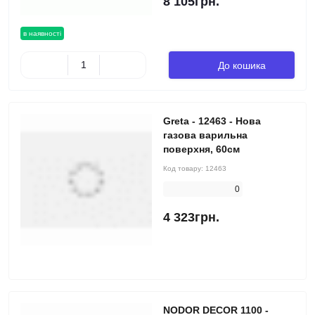
8 105грн.
в наявності
До кошика
Greta - 12463 - Нова
газова варильна
поверхня, 60см
Код товару:
12463
0
4 323грн.
NODOR DECOR 1100 -