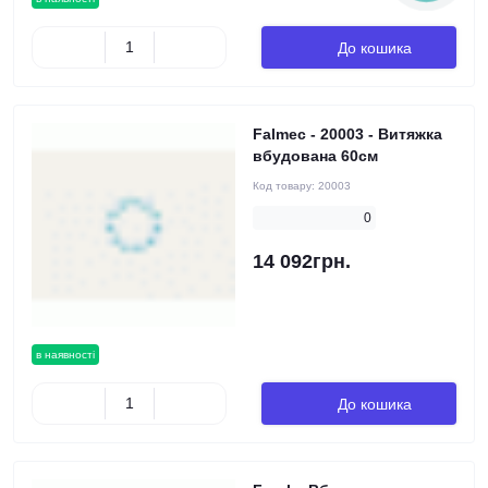
До кошика
Falmec - 20003 - Витяжка
вбудована 60см
Код товару:
20003
0
14 092грн.
в наявності
До кошика