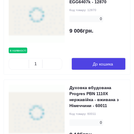
EGG6407k - 12870
Код товару:
12870
0
9 006грн.
в наявності
До кошика
Духовка вбудована
Progres PBN 1110X
нержавійка - вживана з
Німеччини - 60011
Код товару:
60011
0