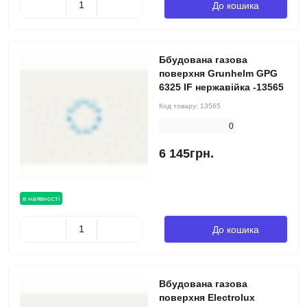
До кошика
Ббудована газова
поверхня Grunhelm GPG
6325 IF нержавійка -13565
Код товару:
13565
0
6 145грн.
в наявності
До кошика
Вбудована газова
поверхня Electrolux